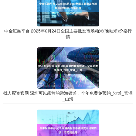
中金汇融平台 2025年6月24日全国主要批发市场籼米(晚籼米)价格行
情
找人配资官网 深圳可以露营的碧海银滩，全年免费免预约_沙滩_官湖
_山海