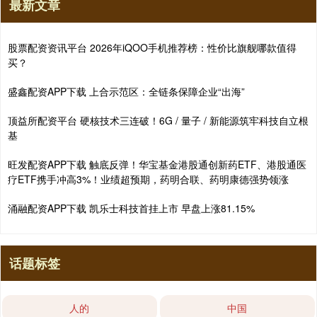
最新文章
股票配资资讯平台 2026年iQOO手机推荐榜：性价比旗舰哪款值得
买？
盛鑫配资APP下载 上合示范区：全链条保障企业“出海”
顶益所配资平台 硬核技术三连破！6G / 量子 / 新能源筑牢科技自立根
基
旺发配资APP下载 触底反弹！华宝基金港股通创新药ETF、港股通医
疗ETF携手冲高3%！业绩超预期，药明合联、药明康德强势领涨
涌融配资APP下载 凯乐士科技首挂上市 早盘上涨81.15%
话题标签
人的
中国