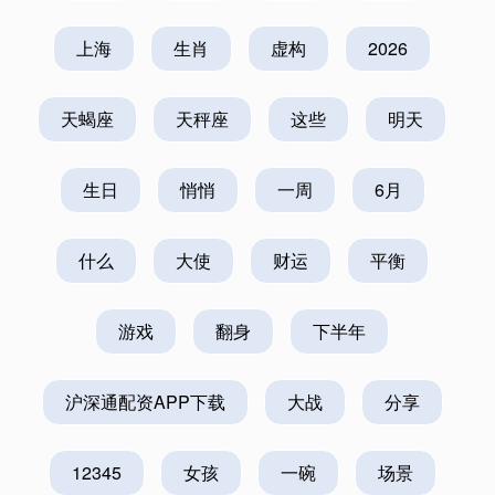
上海
生肖
虚构
2026
天蝎座
天秤座
这些
明天
生日
悄悄
一周
6月
什么
大使
财运
平衡
游戏
翻身
下半年
沪深通配资APP下载
大战
分享
12345
女孩
一碗
场景