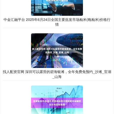
中金汇融平台 2025年6月24日全国主要批发市场籼米(晚籼米)价格行
情
找人配资官网 深圳可以露营的碧海银滩，全年免费免预约_沙滩_官湖
_山海