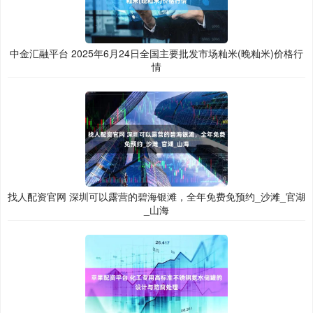
中金汇融平台 2025年6月24日全国主要批发市场籼米(晚籼米)价格行
情
找人配资官网 深圳可以露营的碧海银滩，全年免费免预约_沙滩_官湖
_山海